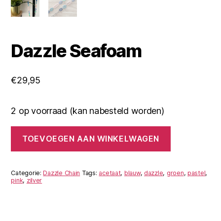
Dazzle Seafoam
€
29,95
2 op voorraad (kan nabesteld worden)
Dazzle
TOEVOEGEN AAN WINKELWAGEN
Seafoam
aantal
Categorie:
Dazzle Chain
Tags:
acetaat
,
blauw
,
dazzle
,
groen
,
pastel
,
pink
,
zilver