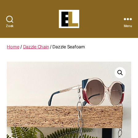
Zoek
Menu
Eye
Lynx
Home
/
Dazzle Chain
/ Dazzle Seafoam