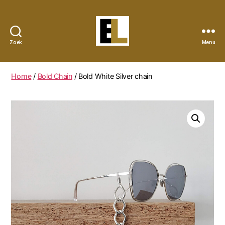
Zoek
Menu
Eye
Lynx
Home
/
Bold Chain
/ Bold White Silver chain