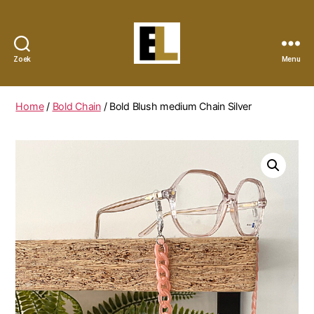
Zoek
Menu
Eye
Lynx
Home
/
Bold Chain
/ Bold Blush medium Chain Silver