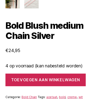
Bold Blush medium
Chain Silver
€
24,95
4 op voorraad (kan nabesteld worden)
Bold
TOEVOEGEN AAN WINKELWAGEN
Blush
medium
Chain
Silver
Categorie:
Bold Chain
Tags:
acetaat
,
bold
,
creme
,
wit
aantal